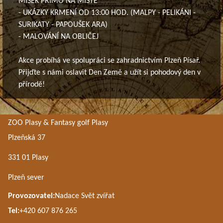
MISEK PŘÍMO NA MÍSTĚ
- UKÁZKY KRMENÍ OD 13:00 HOD. (MALPY - PELIKÁNI -
SURIKATY - PAPOUŠEK ARA)
- MALOVÁNÍ NA OBLIČEJ
Akce probíhá ve spolupráci se zahradnictvím Plzeň Písař.
Přijďte s námi oslavit Den Země a užít si pohodový den v
přírodě!
ZOO Plasy & Fantasy golf Plasy
Plzeňská 37
331 01 Plasy
Plzeň sever
Provozovatel:
Nadace Svět zvířat
Tel:
+420 607 876 265