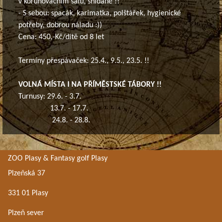
v korunovačním sálu, snídaně !!
- S sebou: spacák, karimatka, polštářek, hygienické
potřeby, dobrou náladu :))
Cena: 450,-Kč/dítě od 8 let
Termíny přespávaček: 25.4., 9.5., 23.5. !!
VOLNÁ MÍSTA I NA PŘÍMĚSTSKÉ TÁBORY !!
Turnusy: 29.6. - 3.7.
13.7. - 17.7.
24.8. - 28.8.
ZOO Plasy & Fantasy golf Plasy
Plzeňská 37
331 01 Plasy
Plzeň sever