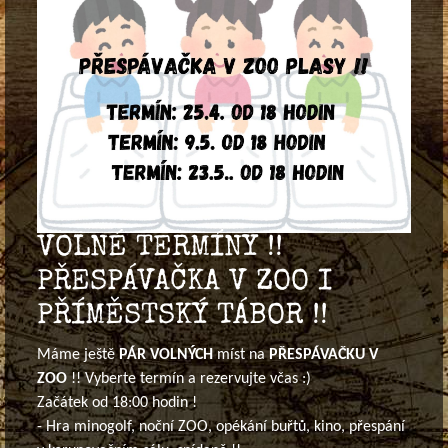
VOLNÉ TERMÍNY !!
PŘESPÁVAČKA V ZOO I
PŘÍMĚSTSKÝ TÁBOR !!
Máme ještě
PÁR VOLNÝCH
míst na
PŘESPÁVAČKU V
ZOO
!! Vyberte termín a rezervujte včas :)
Začátek od 18:00 hodin !
- Hra minogolf, noční ZOO, opékání buřtů, kino, přespání