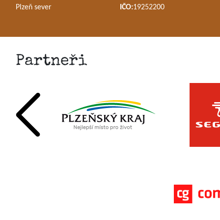
Plzeň sever
IČO:
19252200
Partneři