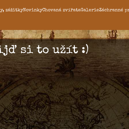
y, zážitky
Novinky
Chovaná zvířata
Galerie
Záchranné p
jď si to užít :)