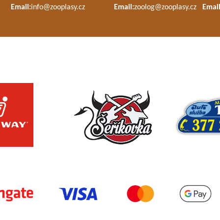
Email:
info@zooplasy.cz
Email:
zoolog@zooplasy.cz
Email