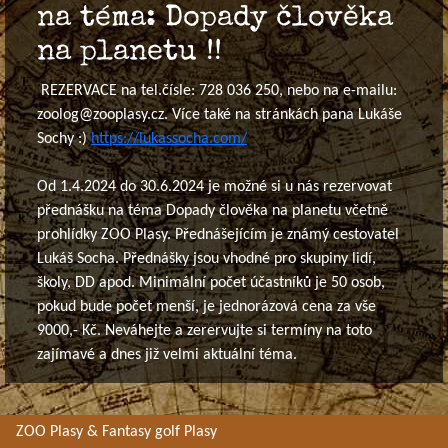
na téma: Dopady člověka
na planetu !!
REZERVACE na tel.čísle: 728 036 250, nebo na e-mailu:
zoolog@zooplasy.cz. Více také na stránkách pana Lukáše
Sochy :)
https://lukassocha.com/
Od 1.4.2024 do 30.6.2024 je možné si u nás rezervovat
přednášku na téma Dopady člověka na planetu včetně
prohlídky ZOO Plasy. Přednášejícím je známý cestovatel
Lukáš Socha. Přednášky jsou vhodné pro skupiny lidí,
školy, DD apod. Minimální počet účastníků je 50 osob,
pokud bude počet menší, je jednorázová cena za vše
9000,- Kč. Neváhejte a zerervujte si termíny na toto
zajímavé a dnes již velmi aktuální téma.
ZOO Plasy & Fantasy golf Plasy