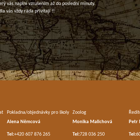
erý vás naplní vzrušením až do poslední minuty.
la vás vždy ráda přivítají !!
at
Pokladna/objednávky pro školy
Zoolog
Ředit
Alena Němcová
Monika Malichová
Petr
Tel:
+420 607 876 265
Tel:
728 036 250
Tel:
6