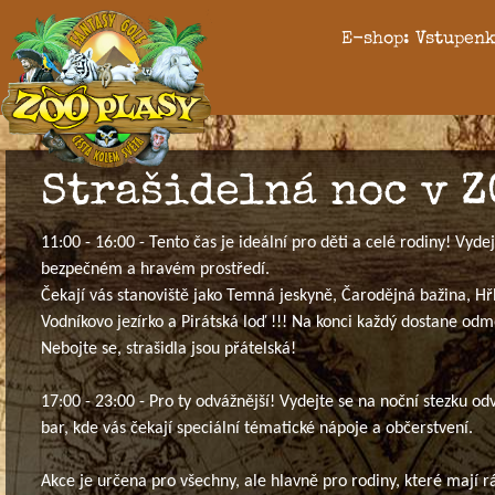
E-shop: Vstupenk
Strašidelná noc v ZO
11:00 - 16:00 - Tento čas je ideální pro děti a celé rodiny! Vyde
bezpečném a hravém prostředí.
Čekají vás stanoviště jako Temná jeskyně, Čarodějná bažina, Hřb
Vodníkovo jezírko a Pirátská loď !!! Na konci každý dostane odm
Nebojte se, strašidla jsou přátelská!
17:00 - 23:00 - Pro ty odvážnější! Vydejte se na noční stezku o
bar, kde vás čekají speciální tématické nápoje a občerstvení.
Akce je určena pro všechny, ale hlavně pro rodiny, které mají rá