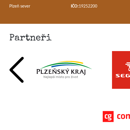
Plzeň sever
IČO:
19252200
Partneři