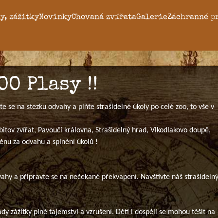
y, zážitky
Novinky
Chovaná zvířata
Galerie
Záchranné p
O Plasy !!
jte se na stezku odvahy a plňte strašidelné úkoly po celé zoo, to vše v
itov zvířat, Pavoučí královna, Strašidelný hrad, Vlkodlakovo doupě,
ěnu za odvahu a splnění úkolů !
dvahy a připravte se na nečekané překvapení. Navštivte náš strašideln
dy zážitky plné tajemství a vzrušení. Děti i dospělí se mohou těšit na