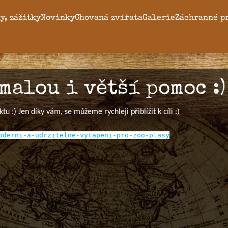
y, zážitky
Novinky
Chovaná zvířata
Galerie
Záchranné p
malou i větší pomoc :)
 :) Jen díky vám, se můžeme rychleji přiblížit k cíli :)
oderni-a-udrzitelne-vytapeni-pro-zoo-plasy