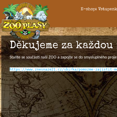
E-shop: Vstupenk
Děkujeme za každou 
Staňte se součástí naší ZOO a zapojte se do smysluplného projektu
https://www.znesnaze21.cz/sbirka/pomozme-zajistit-m