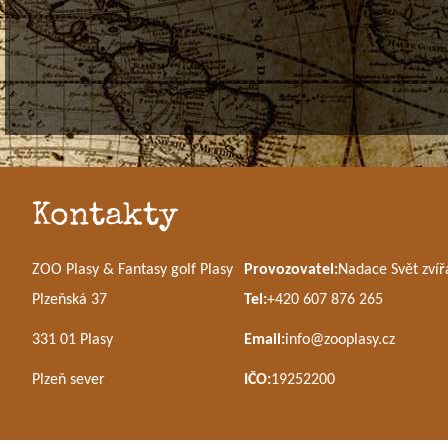
Kontakty
ZOO Plasy & Fantasy golf Plasy
Provozovatel:
Nadace Svět zvíř
Plzeňská 37
Tel:
+420 607 876 265
331 01 Plasy
Email:
info@zooplasy.cz
Plzeň sever
IČO:
19252200