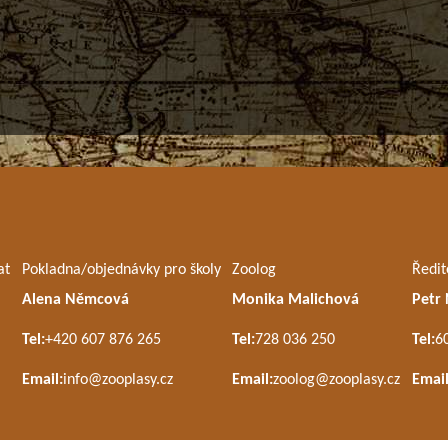
at
Pokladna/objednávky pro školy
Zoolog
Ředit
Alena Němcová
Monika Malichová
Petr
Tel:
+420 607 876 265
Tel:
728 036 250
Tel:
6
Email:
info@zooplasy.cz
Email:
zoolog@zooplasy.cz
Email