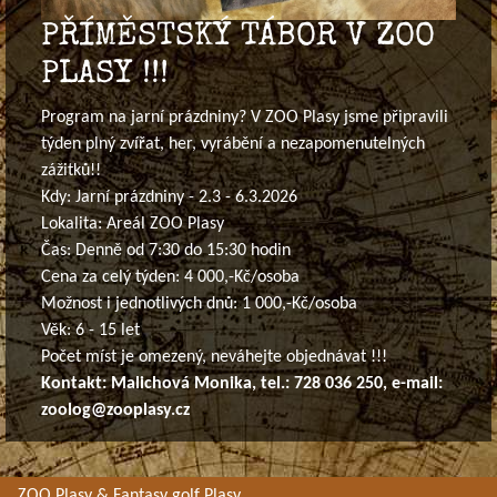
PŘÍMĚSTSKÝ TÁBOR V ZOO
PLASY !!!
Program na jarní prázdniny? V ZOO Plasy jsme připravili
týden plný zvířat, her, vyrábění a nezapomenutelných
zážitků!!
Kdy: Jarní prázdniny - 2.3 - 6.3.2026
Lokalita: Areál ZOO Plasy
Čas: Denně od 7:30 do 15:30 hodin
Cena za celý týden: 4 000,-Kč/osoba
Možnost i jednotlivých dnů: 1 000,-Kč/osoba
Věk: 6 - 15 let
Počet míst je omezený, neváhejte objednávat !!!
Kontakt: Malichová Monika, tel.: 728 036 250, e-mail:
zoolog@zooplasy.cz
ZOO Plasy & Fantasy golf Plasy