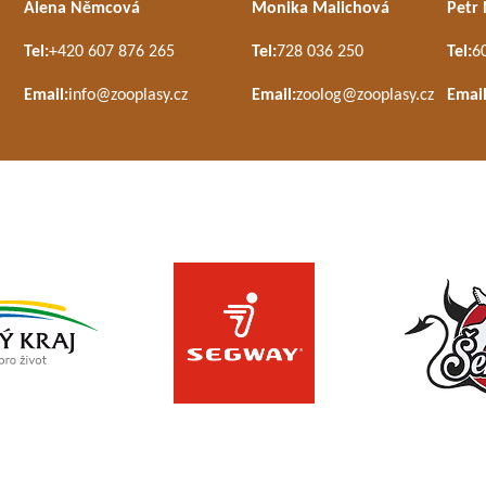
Alena Němcová
Monika Malichová
Petr
Tel:
+420 607 876 265
Tel:
728 036 250
Tel:
6
Email:
info@zooplasy.cz
Email:
zoolog@zooplasy.cz
Email