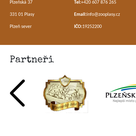
Plzeňská 37
Tel:
+420 607 876 265
331 01 Plasy
Email:
info@zooplasy.cz
Plzeň sever
IČO:
19252200
Partneři