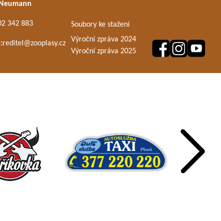
 Neumann
02 342 883
Soubory ke stažení
Výroční zpráva 2024
:
reditel@zooplasy.cz
Výroční zpráva 2025